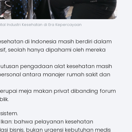
gital Industri Kesehatan di Era Kepercayaan
 kesehatan di Indonesia masih berdiri dalam
usif, seolah hanya dipahami oleh mereka
putusan pengadaan alat kesehatan masih
ersonal antara manajer rumah sakit dan
yerupai meja makan privat dibanding forum
lik.
sistem.
galkan: bahwa pelayanan kesehatan
lasi bisnis, bukan urgensi kebutuhan medis